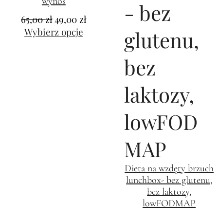
wynos
65,00
zł
49,00
zł
Wybierz opcje
Dieta na wzdęty brzuch
lunchbox- bez glutenu,
bez laktozy,
lowFODMAP