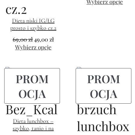
Wybierz opcje
Dieta niski IG/ŁG
prosto i szybko cz.2
69,00
zł
49,00
zł
Wybierz opcje
PROM
PROM
OCJA
OCJA
Dieta lunchbox –
szybko, tanio i na