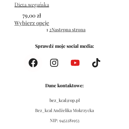
Dieta wegańska
79,00
zł
Wybierz opcje
1
2
Następna strona
Sprawdź moje social media:
Dane kontaktowe:
bez_kcal@op.pl
Bez_kcal Andżelika Mokrzycka
NIP: 9452281953