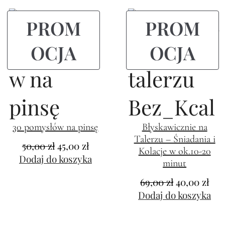
PROM
PROM
OCJA
OCJA
30 pomysłów na pinsę
Błyskawicznie na
Talerzu – Śniadania i
50,00
zł
45,00
zł
Kolacje w ok.10-20
Dodaj do koszyka
minut
69,00
zł
40,00
zł
Dodaj do koszyka