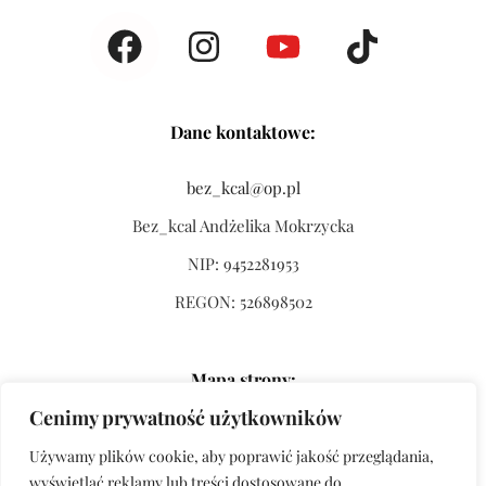
Dane kontaktowe:
bez_kcal@op.pl
Bez_kcal Andżelika Mokrzycka
NIP: 9452281953
REGON: 526898502
Mapa strony:
Cenimy prywatność użytkowników
Strona główna
Używamy plików cookie, aby poprawić jakość przeglądania,
Sklep
wyświetlać reklamy lub treści dostosowane do