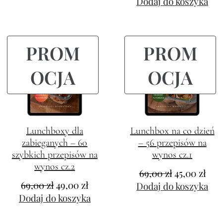
Dodaj do koszyka
PROM
PROM
OCJA
OCJA
Lunchboxy dla
Lunchbox na co dzień
zabieganych – 60
– 56 przepisów na
szybkich przepisów na
wynos cz.1
wynos cz.2
69,00
zł
45,00
zł
69,00
zł
49,00
zł
Dodaj do koszyka
Dodaj do koszyka