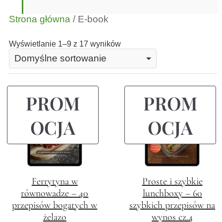
Strona główna
/ E-book
Wyświetlanie 1–9 z 17 wyników
PROM
PROM
OCJA
OCJA
Ferrytyna w
Proste i szybkie
równowadze – 40
lunchboxy – 60
przepisów bogatych w
szybkich przepisów na
żelazo
wynos cz.4