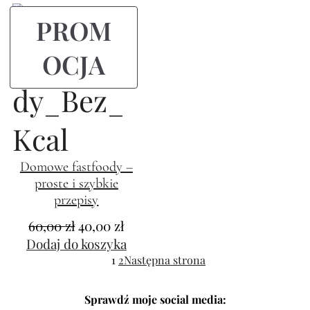
PROM
OCJA
Domowe fastfoody –
proste i szybkie
przepisy
60,00
zł
40,00
zł
Dodaj do koszyka
1
2
Następna strona
Sprawdź moje social media: