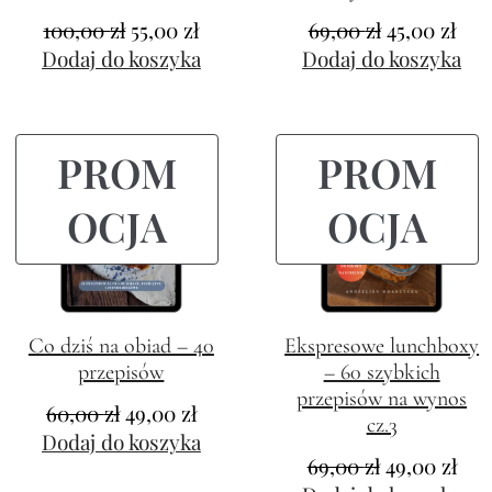
100,00
zł
55,00
zł
69,00
zł
45,00
zł
Dodaj do koszyka
Dodaj do koszyka
PROM
PROM
OCJA
OCJA
Co dziś na obiad – 40
Ekspresowe lunchboxy
przepisów
– 60 szybkich
przepisów na wynos
60,00
zł
49,00
zł
cz.3
Dodaj do koszyka
69,00
zł
49,00
zł