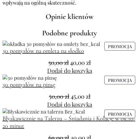
wpływają na ogólną skuteczność.
Opinie klientów
Podobne produkty
PROMOCJA
30 pomysłów na omleta na słodko
50,00
zł
40,00
zł
Dodaj do koszyka
PROMOCJA
30 pomysłów na pinsę
50,00
zł
45,00
zł
Dodaj do koszyka
PROMOCJA
Błyskawicznie na Talerzu – Śniadania i Kolacje w ok.10-
20 minut
69,00
zł
40,00
zł