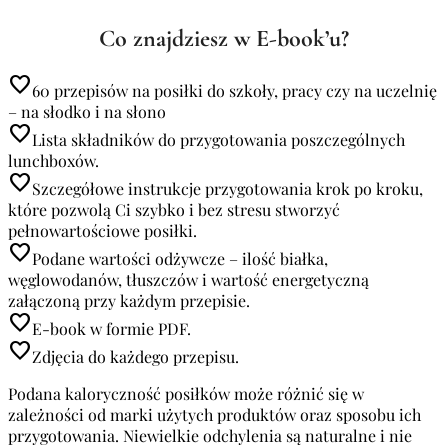
Co znajdziesz w E-book’u?
favorite
60 przepisów na posiłki do szkoły, pracy czy na uczelnię
– na słodko i na słono
favorite
Lista składników do przygotowania poszczególnych
lunchboxów.
favorite
Szczegółowe instrukcje przygotowania krok po kroku,
które pozwolą Ci szybko i bez stresu stworzyć
pełnowartościowe posiłki.
favorite
Podane wartości odżywcze – ilość białka,
węglowodanów, tłuszczów i wartość energetyczną
załączoną przy każdym przepisie.
favorite
E-book w formie PDF.
favorite
Zdjęcia do każdego przepisu.
Podana kaloryczność posiłków może różnić się w
zależności od marki użytych produktów oraz sposobu ich
przygotowania. Niewielkie odchylenia są naturalne i nie