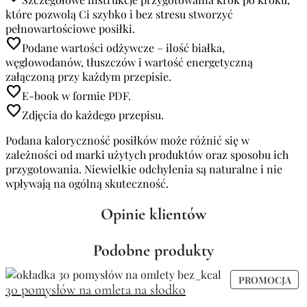
które pozwolą Ci szybko i bez stresu stworzyć
pełnowartościowe posiłki.
favorite
Podane wartości odżywcze – ilość białka,
węglowodanów, tłuszczów i wartość energetyczną
załączoną przy każdym przepisie.
favorite
E-book w formie PDF.
favorite
Zdjęcia do każdego przepisu.
Podana kaloryczność posiłków może różnić się w
zależności od marki użytych produktów oraz sposobu ich
przygotowania. Niewielkie odchylenia są naturalne i nie
wpływają na ogólną skuteczność.
Opinie klientów
Podobne produkty
PROMOCJA
30 pomysłów na omleta na słodko