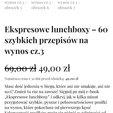
Ekspresowe lunchboxy – 60
szybkich przepisów na
wynos cz.3
69,00
zł
49,00
zł
Najniższa cena z 30 dni przed obniżką:
49,00
zł
Masz dość jedzenia w biegu, które ani nie smakuje, ani nie
syci? Zmień to raz na zawsze! Sięgnij po mój e-book
„Ekspresowe lunchboxy” i odkryj, jak w kilka minut
przygotować szybkie, pyszne i pełnowartościowe posiłki
na wynos, które pokochasz od pierwszego kęsa!
Kaloryczność posiłków może się różnić w zależności od