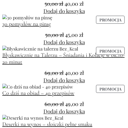
50,00
zł
40,00
zł
Dodaj do koszyka
PROMOCJA
30 pomysłów na pinsę
50,00
zł
45,00
zł
Dodaj do koszyka
PROMOCJA
Błyskawicznie na Talerzu – Śniadania i Kolacje w ok.10-
20 minut
69,00
zł
40,00
zł
Dodaj do koszyka
PROMOCJA
Co dziś na obiad – 40 przepisów
60,00
zł
49,00
zł
Dodaj do koszyka
Deserki na wynos – słoiczki pełne smaku