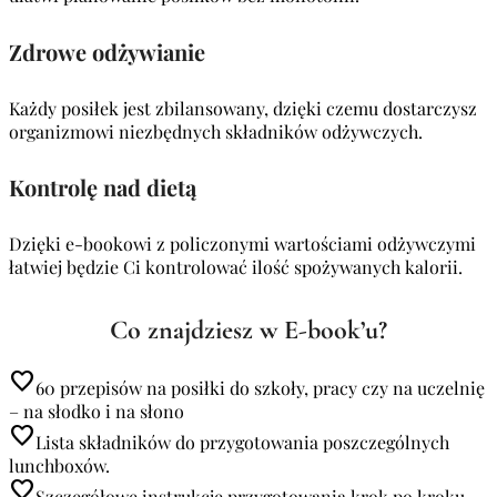
Zdrowe odżywianie
Każdy posiłek jest zbilansowany, dzięki czemu dostarczysz
organizmowi niezbędnych składników odżywczych.
Kontrolę nad dietą
Dzięki e-bookowi z policzonymi wartościami odżywczymi
łatwiej będzie Ci kontrolować ilość spożywanych kalorii.
Co znajdziesz w E-book’u?
favorite
60 przepisów na posiłki do szkoły, pracy czy na uczelnię
– na słodko i na słono
favorite
Lista składników do przygotowania poszczególnych
lunchboxów.
favorite
Szczegółowe instrukcje przygotowania krok po kroku,