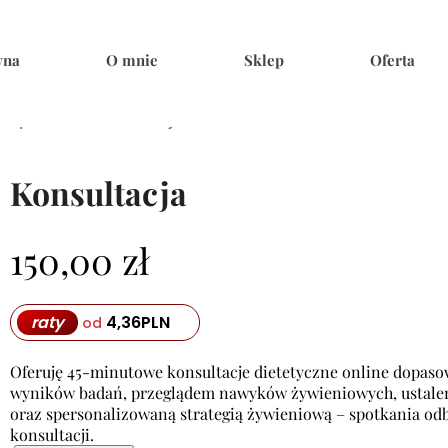
wna
O mnie
Sklep
Oferta
ółpraca
/ Konsultacja
Konsultacja
150,00
zł
raty
4,36
PLN
od
Oferuję 45-minutowe konsultacje dietetyczne online dopaso
wyników badań, przeglądem nawyków żywieniowych, ustale
oraz spersonalizowaną strategią żywieniową – spotkania odb
konsultacji.