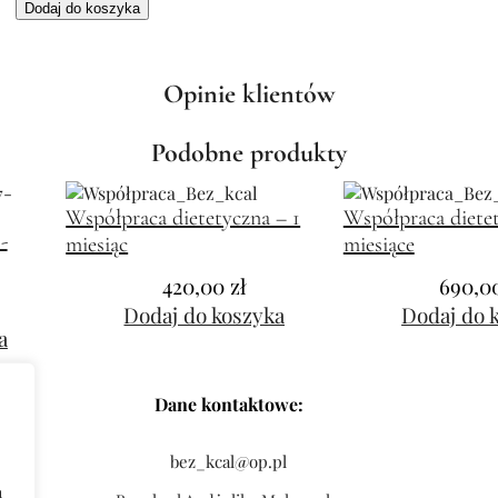
Dodaj do koszyka
Opinie klientów
Podobne produkty
Współpraca dietetyczna – 1
Współpraca dietet
-
miesiąc
miesiące
420,00
zł
690,0
Dodaj do koszyka
Dodaj do 
a
Dane kontaktowe:
bez_kcal@op.pl
h