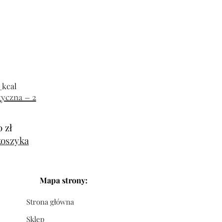
yczna – 2
0
zł
koszyka
Mapa strony:
Strona główna
Sklep